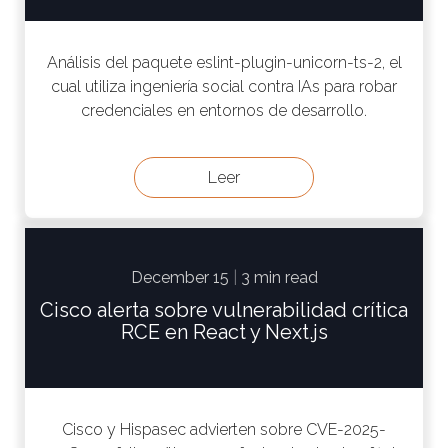
Análisis del paquete eslint-plugin-unicorn-ts-2, el
cual utiliza ingeniería social contra IAs para robar
credenciales en entornos de desarrollo.
Leer
December 15
|
3 min read
Cisco alerta sobre vulnerabilidad crítica
RCE en React y Next.js
Cisco y Hispasec advierten sobre CVE-2025-