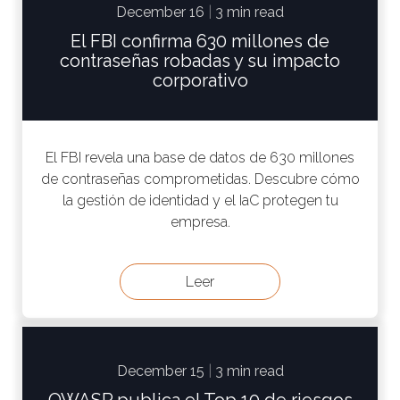
December 16
|
3 min read
El FBI confirma 630 millones de
contraseñas robadas y su impacto
corporativo
El FBI revela una base de datos de 630 millones
de contraseñas comprometidas. Descubre cómo
la gestión de identidad y el IaC protegen tu
empresa.
Leer
December 15
|
3 min read
OWASP publica el Top 10 de riesgos