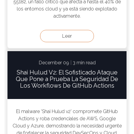
55182, un fallo crítico que afecta a hasta el 40% de
los entornos cloud y ya está siendo explotado
activamente.
Leer
December 09
|
3 min read
Shai Hulud V2: El Sofisticado Ataque
Que Pone a Prueba La Seguridad De
Los Workflows De GitHub Actions
El malware 'Shai Hulud v2' compromete GitHub
Actions y roba credenciales de AWS, Google
Cloud y Azure, demostrando la necesidad urgente
de fortalecer la seguridad DevSecOps y Cloud.