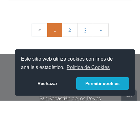
«
1
2
3
»
Este sitio web utiliza cookies con fines de
análisis estadístico.
Política de Cookies
+34 910 602 356
info@teralevel.com
Rechazar
Permitir cookies
Avda. Puente Cultural 1bis, 1a planta
EN
San Sebastián de los Reyes
Madrid 28702
Soporte de infraestructura
de clase mundial