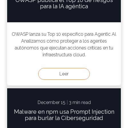
para la IA agéntica
OWASP lanza su Top 10 específico para Agentic AI.
Analizamos cómo proteger a los agentes
autónomos que ejecutan acciones críticas en tu
infraestructura cloud.
Leer
December 15
|
3 min read
Malware en npm usa Prompt Injection
para burlar la Ciberseguridad