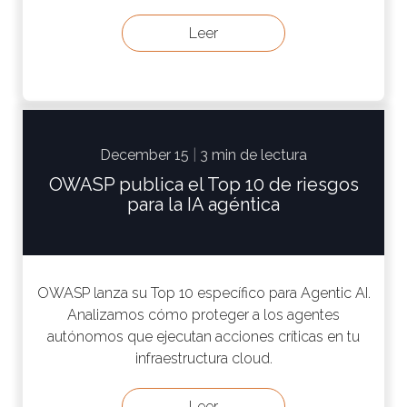
Leer
December 15
|
3 min de lectura
OWASP publica el Top 10 de riesgos
para la IA agéntica
OWASP lanza su Top 10 específico para Agentic AI.
Analizamos cómo proteger a los agentes
autónomos que ejecutan acciones críticas en tu
infraestructura cloud.
Leer